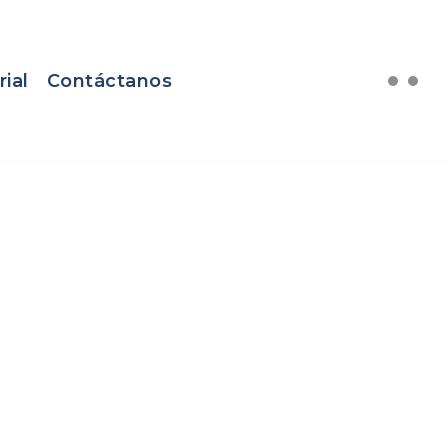
ial
Contáctanos